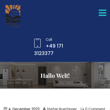
Call
+49 171
3123377
Hallo Welt!
4. December 2023
Stefan Ruettinger
0 Comment